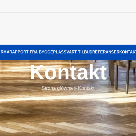
IRMA
RAPPORT FRA BYGGEPLASS
VART TILBUD
REFERANSER
KONTAK
Kontakt
Strona główna
»
Kontakt