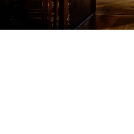
tel. +47 924 08 553
e-mail:
szlif@onet.pl
e-mail:
ste-var@online.com