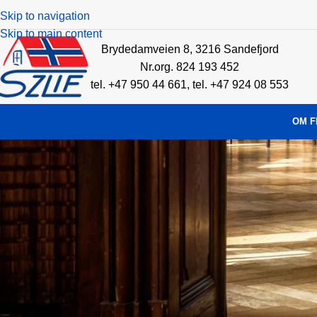
Skip to navigation
Skip to main content
Brydedamveien 8, 3216 Sandefjord
Nr.org. 824 193 452
tel. +47 950 44 661, tel. +47 924 08 553
OM F
SZLIF
Grzegorz Glaziński
Brydedamveien 8
3216 Sandefjord
Nr.org. 824 193 452
tel. +47 950 44 661