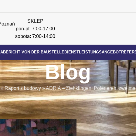
SKLEP
Poznań
pon-pt: 7:00-17:00
sobota: 7:00-14:00
MA
BERICHT VON DER BAUSTELLE
DIENSTLEISTUNGSANGEBOT
REFER
Blog
»
Raport z budowy
»
ADRIA – Ziehklingen, Polerieren, zweima
T VON DER BAUSTELLE
lerieren, zweimaliges Lackieren
szlifadmin
On 26 April 2022