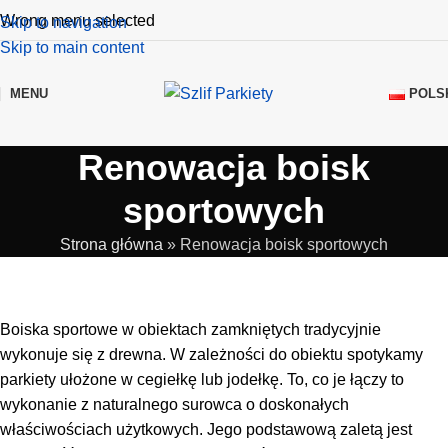
Wrong menu selected
Skip to navigation
Skip to main content
POLS
MENU
Renowacja boisk
sportowych
Strona główna
»
Renowacja boisk sportowych
Boiska sportowe w obiektach zamkniętych tradycyjnie
wykonuje się z drewna. W zależności do obiektu spotykamy
parkiety ułożone w cegiełkę lub jodełkę. To, co je łączy to
wykonanie z naturalnego surowca o doskonałych
właściwościach użytkowych. Jego podstawową zaletą jest