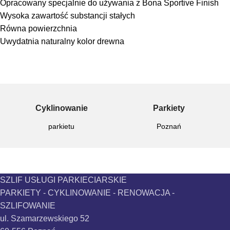
Opracowany specjalnie do używania z Bona Sportive Finish
Wysoka zawartość substancji stałych
Równa powierzchnia
Uwydatnia naturalny kolor drewna
Cyklinowanie
Parkiety
parkietu
Poznań
SZLIF USŁUGI PARKIECIARSKIE
PARKIETY - CYKLINOWANIE - RENOWACJA -
SZLIFOWANIE
ul. Szamarzewskiego 52