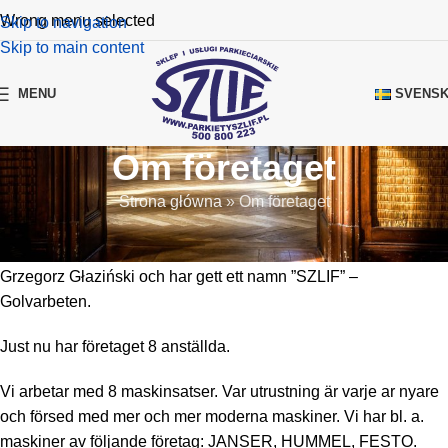
Wrong menu selected
Skip to navigation
Skip to main content
SVENS
MENU
Om företaget
Strona główna
»
Om företaget
Var tjänsteverksamhet – golvarbeten – sikling har börjat fader –
Jerzy Glaziński i 1978. 1996 har företaget övertagits av son –
Grzegorz Głaziński och har gett ett namn ”SZLIF” –
Golvarbeten.
Just nu har företaget 8 anställda.
Vi arbetar med 8 maskinsatser. Var utrustning är varje ar nyare
och försed med mer och mer moderna maskiner. Vi har bl. a.
maskiner av följande företag: JANSER, HUMMEL, FESTO.