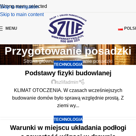
Wrong menu selected
Skip to navigation
Skip to main content
POLS
MENU
Przygotowanie posadzki
Strona główna
»
Przygotowanie posadzki
TECHNOLOGIA
Podstawy fizyki budowlanej
szlifadmin
KLIMAT OTOCZENIA. W czasach wcześniejszych
budowanie domów było sprawą względnie prostą. Z
ziemi wy...
TECHNOLOGIA
Warunki w miejscu układania podłogi