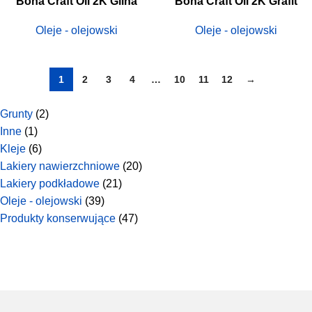
Bona Craft Oil 2K Glina
Bona Craft Oil 2K Grafit
Oleje - olejowski
Oleje - olejowski
1
2
3
4
…
10
11
12
→
Grunty
2
Inne
1
Kleje
6
Lakiery nawierzchniowe
20
Lakiery podkładowe
21
Oleje - olejowski
39
Produkty konserwujące
47