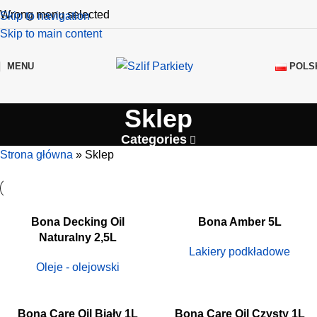
Wrong menu selected
Skip to navigation
Skip to main content
POLS
MENU
Sklep
Categories
Strona główna
»
Sklep
Bona Decking Oil
Bona Amber 5L
Naturalny 2,5L
Lakiery podkładowe
Oleje - olejowski
Bona Care Oil Biały 1L
Bona Care Oil Czysty 1L