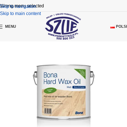
Wrong menu selected
Skip to navigation
Skip to main content
POLS
MENU