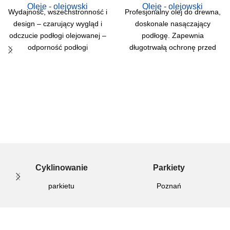
Oleje - olejowski
Oleje - olejowski
Wydajność, wszechstronność i
Profesjonalny olej do drewna,
design – czarujący wygląd i
doskonale nasączający
odczucie podłogi olejowanej –
podłogę. Zapewnia
odporność podłogi
długotrwałą ochronę przed
lakierowanej. Unikalna formuła
zarysowaniami, chemikaliami
Bona Craft Oil
stosowanymi w gospodarstwie
domowym oraz wilgocią.
Dzięki
Cyklinowanie
Parkiety
parkietu
Poznań