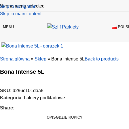
Wrong menu selected
Skip to navigation
Skip to main content
POLS
MENU
Strona główna
»
Sklep
»
Bona Intense 5L
Back to products
Bona Intense 5L
SKU:
d296c101daa8
Kategoria:
Lakiery podkładowe
Share:
OPIS
GDZIE KUPIĆ?