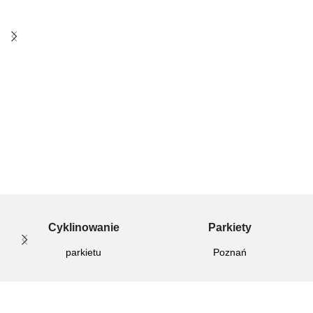
progach przy łączeniach z
progach przy łączeniach z
podłogami drewnianymi. Może
podłogami drewnianymi. Może
Cyklinowanie
Parkiety
parkietu
Poznań