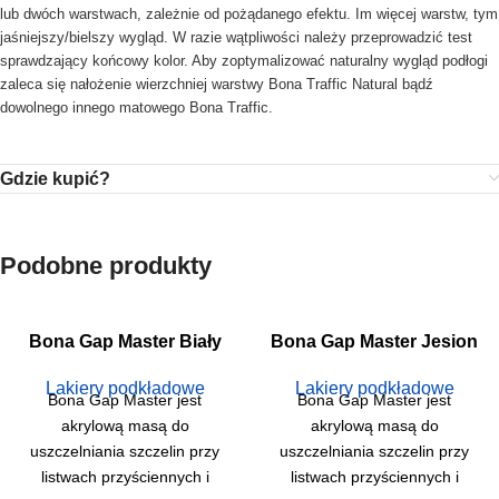
lub dwóch warstwach, zależnie od pożądanego efektu. Im więcej warstw, tym
jaśniejszy/bielszy wygląd. W razie wątpliwości należy przeprowadzić test
sprawdzający końcowy kolor. Aby zoptymalizować naturalny wygląd podłogi
zaleca się nałożenie wierzchniej warstwy Bona Traffic Natural bądź
dowolnego innego matowego Bona Traffic.
Gdzie kupić?
Podobne produkty
Bona Gap Master Biały
Bona Gap Master Jesion
Lakiery podkładowe
Lakiery podkładowe
Bona Gap Master jest
Bona Gap Master jest
akrylową masą do
akrylową masą do
uszczelniania szczelin przy
uszczelniania szczelin przy
listwach przyściennych i
listwach przyściennych i