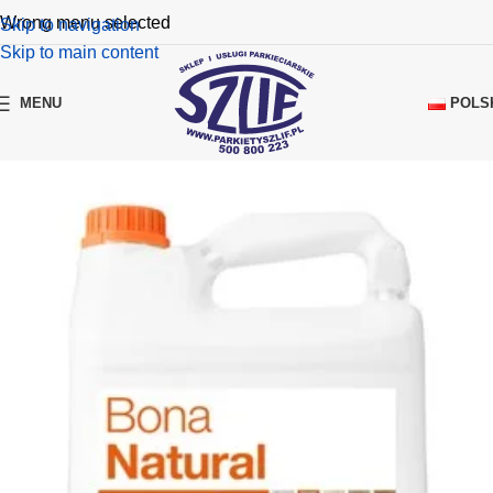
Wrong menu selected
Skip to navigation
Skip to main content
POLS
MENU