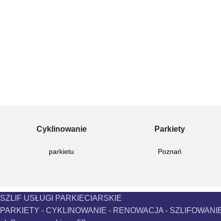
Cyklinowanie
Parkiety
parkietu
Poznań
SZLIF USŁUGI PARKIECIARSKIE
PARKIETY - CYKLINOWANIE - RENOWACJA - SZLIFOWANI