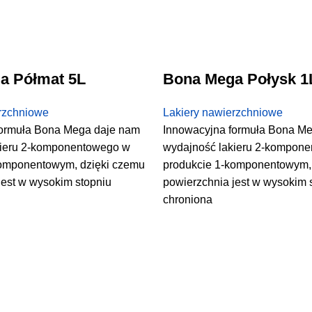
a Półmat 5L
Bona Mega Połysk 1
rzchniowe
Lakiery nawierzchniowe
formuła Bona Mega daje nam
Innowacyjna formuła Bona M
kieru 2-komponentowego w
wydajność lakieru 2-kompon
komponentowym, dzięki czemu
produkcie 1-komponentowym,
jest w wysokim stopniu
powierzchnia jest w wysokim 
chroniona