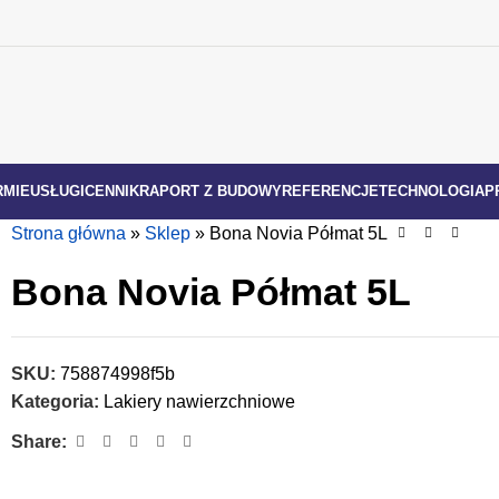
RMIE
USŁUGI
CENNIK
RAPORT Z BUDOWY
REFERENCJE
TECHNOLOGIA
P
Strona główna
»
Sklep
»
Bona Novia Półmat 5L
Bona Novia Półmat 5L
SKU:
758874998f5b
Kategoria:
Lakiery nawierzchniowe
Share: