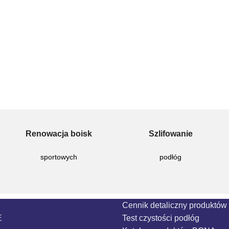
Renowacja boisk
Szlifowanie
sportowych
podłóg
Cennik detaliczny produktó
E
Test czystości podłóg