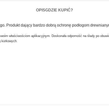
OPIS
GDZIE KUPIĆ?
iego. Produkt dający bardzo dobrą ochronę podłogom drewnian
ki swoim właściwościom aplikacyjnym. Doskonała odporność na ślady po obu
g korkowych.