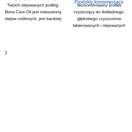
Produkty konserwujące
Skoncentrowany środek
Twoich olejowanych podłóg,
czyszczący do dokładnego,
Bona Care Oil jest mieszaniną
głębokiego czyszczenia
olejów roślinnych, jest bardziej
lakierowanych i olejowanych
wydajny i szybko się wchłania.
podłóg drewnianych, jak
również tarasów
zewnętrznych. Unikalna
formuła zapewnia optymalną