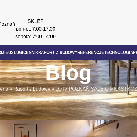
SKLEP
Poznań
pon-pt: 7:00-17:00
sobota: 7:00-14:00
RMIE
USŁUGI
CENNIK
RAPORT Z BUDOWY
REFERENCJE
TECHNOLOGIA
P
Blog
ówna
»
Raport z budowy
»
LO IV POZNAŃ SALE GIMNASTYCZ
APORT Z BUDOWY
ALE GIMNASTYCZNA 250m2
zlifadmin
On 20 kwietnia 2022