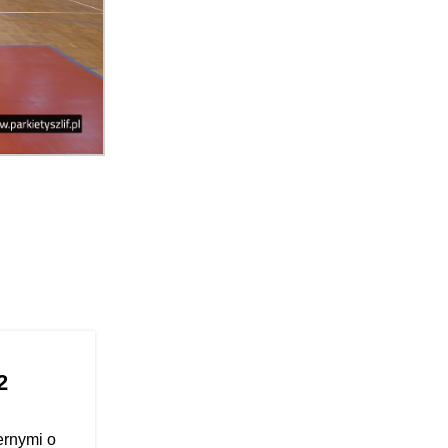
20
2
KWI
ernymi o