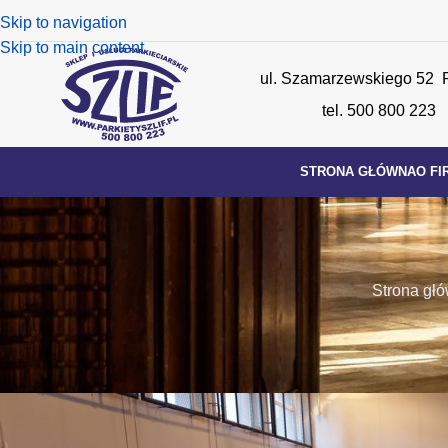
Skip to navigation
Skip to main content
ul. Szamarzewskiego 52 
tel. 500 800 223
STRONA GŁÓWNA
O FI
Strona gł
R
LO IV POZNAŃ S
Posted by
s