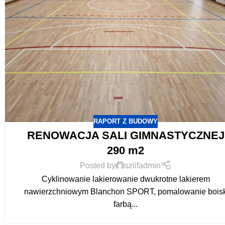
RAPORT Z BUDOWY
RENOWACJA SALI GIMNASTYCZNEJ
290 m2
Posted by
szlifadmin
Cyklinowanie lakierowanie dwukrotne lakierem
nawierzchniowym Blanchon SPORT, pomalowanie bois
farbą...