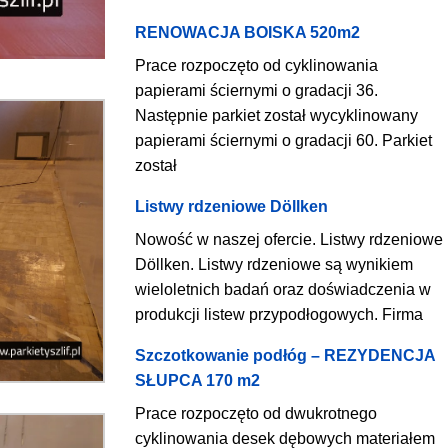
RENOWACJA BOISKA 520m2
Prace rozpoczęto od cyklinowania
papierami ściernymi o gradacji 36.
Następnie parkiet został wycyklinowany
papierami ściernymi o gradacji 60. Parkiet
został
Listwy rdzeniowe Döllken
Nowość w naszej ofercie. Listwy rdzeniowe
Döllken. Listwy rdzeniowe są wynikiem
wieloletnich badań oraz doświadczenia w
produkcji listew przypodłogowych. Firma
Szczotkowanie podłóg – REZYDENCJA
SŁUPCA 170 m2
Prace rozpoczęto od dwukrotnego
cyklinowania desek dębowych materiałem