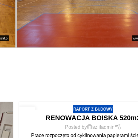
RAPORT Z BUDOWY
23
RENOWACJA BOISKA 520m
LIS
Posted by
szlifadmin
Prace rozpoczęto od cyklinowania papierami ści