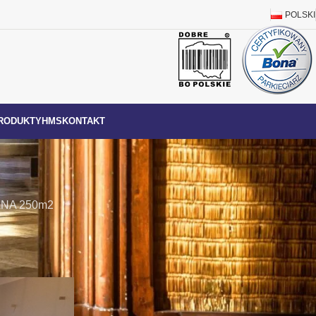
POLSKI
RODUKTY
HMS
KONTAKT
NA 250m2