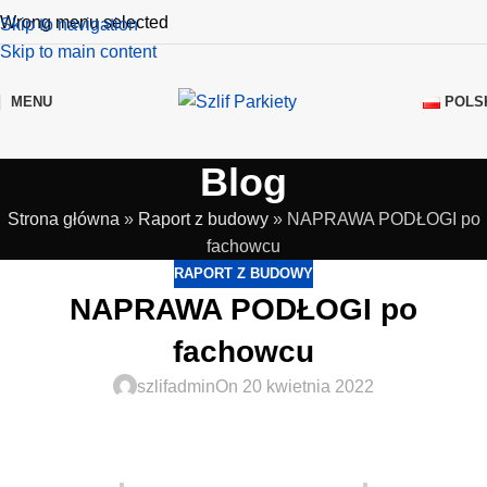
Wrong menu selected
Skip to navigation
Skip to main content
POLS
MENU
Blog
Strona główna
»
Raport z budowy
»
NAPRAWA PODŁOGI po
fachowcu
RAPORT Z BUDOWY
NAPRAWA PODŁOGI po
fachowcu
szlifadmin
On 20 kwietnia 2022