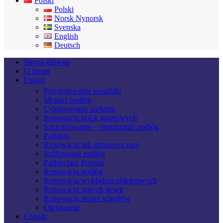
Polski
Polski
Norsk Nynorsk
Svenska
English
Deutsch
Strona główna
O firmie
Usługi
Przygotowanie posadzki
Montaż podłóg
Cyklinowanie parkietu
Renowacja boisk sportowych
Szczotkowanie – postarzanie podłóg
Parkiety
Renowacja sali gimnastycznej
Szlifowanie podłóg
Parkieciarz Poznań
Renowacja podłóg
Renowacja wykładzin obiektowych
Renowacja starych desek
Renowacja stopni schodów
Olejowanie
Cennik