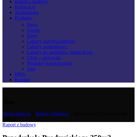
Raport z budowy
Referencje
Technologia
Produkty
Bejce
Grunty
Kleje
Lakiery nawierzchniowe
Lakiery podkładowe
Lakiery do parkietów marki Bona
Oleje – olejowski
Produkty konserwujące
Inne
HMS
Kontakt
Blog
Strona główna
»
Raport z budowy
»
Przedszkole Prądzyńskiego
350m2
Raport z budowy