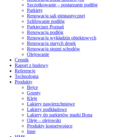
Szczotkowanie – postarzanie podłóg
Parkiety
Renowacja sali gimnastycznej
Szlifowanie podłóg
Parkieciarz Poznań
Renowacja podłóg
Renowacja wykładzin obiektowych
Renowacja starych desek
Renowacja stopni schodów
Olejowanie
Cennik
Raport z budowy
Referencje
Technologia
Produkty
Bejce
Grunty
Kleje
Lakiery nawierzchniowe
Lakiery podkładowe
Lakiery do parkietów marki Bona
Oleje – olejowski
Produkty konserwujące
Inne
HMS