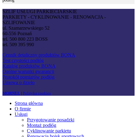
podłóg
SZLIF USŁUGI PARKIECIARSKIE
PARKIETY - CYKLINOWANIE - RENOWACJA -
SZLIFOWANIE
ul. Szamarzewskiego 52
60-556 Poznań
tel. 500 800 223 BOSS
tel. 509 395 990
Cennik detaliczny produktów BONA
Test czystości podłóg
Katalog produktów BONA
Ogólne warunki gwarancji
Protokół pomiarów podłóg
Umowa o dzieło
MORNEL
|
Polityka cookies
Strona główna
O firmie
Usługi
Przygotowanie posadzki
Montaż podłóg
Cyklinowanie parkietu
Renowacja boisk sportowych