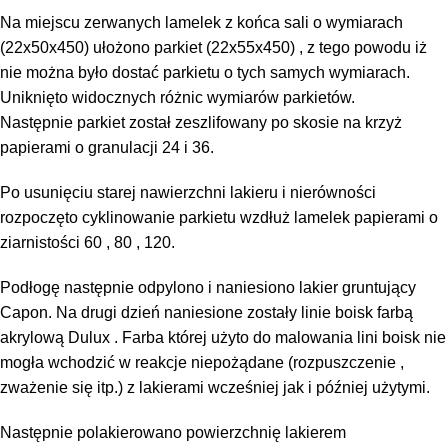
Na miejscu zerwanych lamelek z końca sali o wymiarach
(22x50x450) ułożono parkiet (22x55x450) , z tego powodu iż
nie można było dostać parkietu o tych samych wymiarach.
Uniknięto widocznych różnic wymiarów parkietów.
Następnie parkiet został zeszlifowany po skosie na krzyż
papierami o granulacji 24 i 36.
Po usunięciu starej nawierzchni lakieru i nierówności
rozpoczęto cyklinowanie parkietu wzdłuż lamelek papierami o
ziarnistości 60 , 80 , 120.
Podłogę następnie odpylono i naniesiono lakier gruntujący
Capon. Na drugi dzień naniesione zostały linie boisk farbą
akrylową Dulux . Farba której użyto do malowania lini boisk nie
mogła wchodzić w reakcje niepożądane (rozpuszczenie ,
zważenie się itp.) z lakierami wcześniej jak i później użytymi.
Następnie polakierowano powierzchnię lakierem